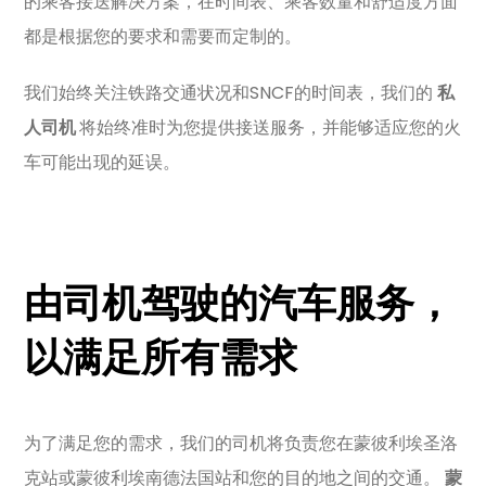
的乘客接送解决方案，在时间表、乘客数量和舒适度方面
都是根据您的要求和需要而定制的。
我们始终关注铁路交通状况和SNCF的时间表，我们的
私
人司机
将始终准时为您提供接送服务，并能够适应您的火
车可能出现的延误。
由司机驾驶的汽车服务，
以满足所有需求
为了满足您的需求，我们的司机将负责您在蒙彼利埃圣洛
克站或蒙彼利埃南德法国站和您的目的地之间的交通。
蒙