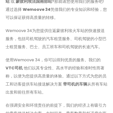
站
或
蒙彼利埃法国南部站
?那就请您使用我们的服务吧!
通过选择
Wemoove 34
凭借我们的专业知识和经验，您
可以保证获得高质量的转移。
Wemoove 34为您提供往返蒙彼利埃火车站的快速接送
服务，包括司机驾驶的汽车租赁服务、司机驾驶的小型巴
士租赁服务、巴士、员工班车和司机驾驶的长途汽车。
使用Wemoove 34，你可以得到优质的服务。我们的
VTC司机
他们以其专业性、高水平的经验和准时性而著
称，以便为您提供高质量的体验。通过以下方式为您的员
工和访客提供车站接送解决方案
带司机的车辆
从所有车站
出发和前往所有车站。
在强调安全和环境责任的前提下，我们的经济上有吸引力