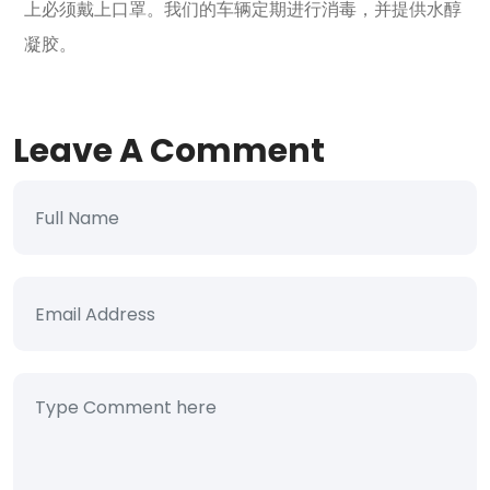
上必须戴上口罩。我们的车辆定期进行消毒，并提供水醇
凝胶。
Leave A Comment