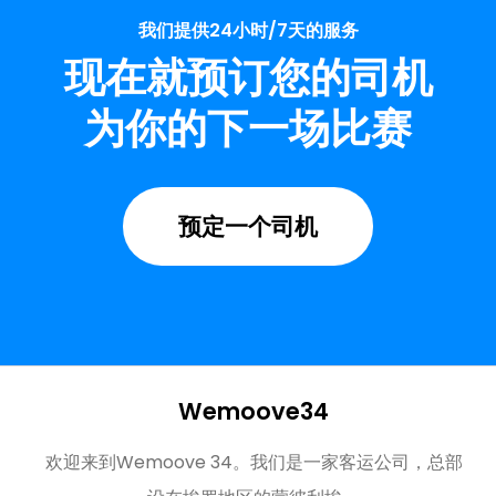
我们提供24小时/7天的服务
现在就预订您的司机
为你的下一场比赛
预定一个司机
Wemoove34
欢迎来到Wemoove 34。我们是一家客运公司，总部