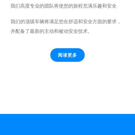
我们高度专业的团队将使您的旅程充满乐趣和安全
我们的顶级车辆将满足您在舒适和安全方面的要求，
并配备了最新的主动和被动安全技术。
阅读更多